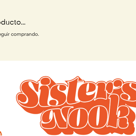
ducto...
seguir comprando.
A