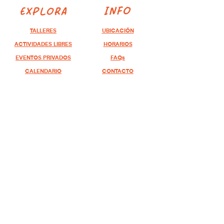
INFO
EXPLORA
TALLERES
UBICACIÓN
ACTIVIDADES LIBRES
HORARIOS
EVENTOS PRIVADOS
FAQs
CALENDARIO
CONTACTO
CONECTA
EXPERIENCIAS
INSTAGRAM
CUMPLEAÑOS
WHATS APP
EVENTOS PRIVADOS
EMAIL
TEAM BUILDING
ACTIVACIONES DE
MARCA