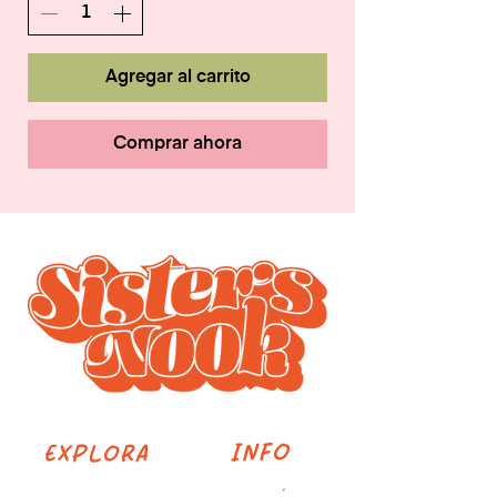
Agregar al carrito
Comprar ahora
INFO
EXPLORA
TALLERES
UBICACIÓN