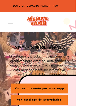
DATE UN ESPACIO PARA TI HOY.
EVENTS
Sister's Nook
Diseñamos y producimos experiencias
creativas para eventos, activaciones y
espacios de marca. Cada experiencia
está pensada para ser interactiva,
estética y fácil de compartir.
Cotiza tu evento por WhatsApp
Ver catalogo de actividades